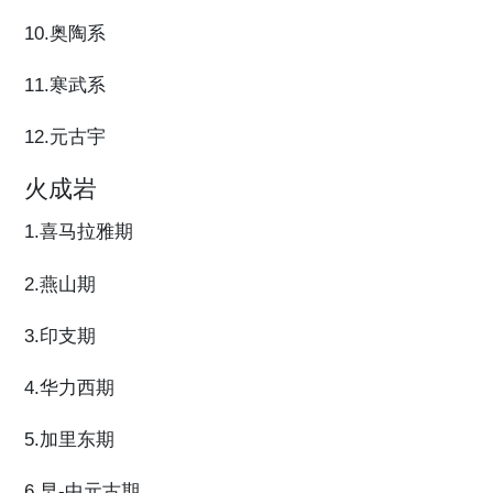
10.奥陶系
11.寒武系
12.元古宇
火成岩
1.喜马拉雅期
2.燕山期
3.印支期
4.华力西期
5.加里东期
6.早-中元古期