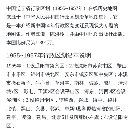
中国辽宁省行政区划（1955~1957年）在线历史地图
来源于《中华人民共和国行政区划沿革地图集》，它
是一本介绍新中国50年行政区划变迁及现状为专题的
地图集。作者陈潮、陈洪玲，并由中国地图出版社出版。
本图比例尺为1:391万。
1955~1957年行政区划沿革说明
1955年：1.设辽阳市第六区；2.撤沈阳市苏家屯区、鞍山
市永乐区、锦州市铁北区、安东市镇安区和中央区；本溪
市撤石桥子、牛心台、草河掌、南芬、偏岭、碱厂、清河
城7区，彩屯、工源2区合设平山区，河东、河西2区合设
溪湖区；3.设锦州专区，辖锦西、兴城、绥中、锦县、
北镇、黑山、义县、彰武、阜新9县和原热河省的朝阳、
建平、凌源、建昌、北票5县及喀喇沁左旗；4.设辽阳专
区，