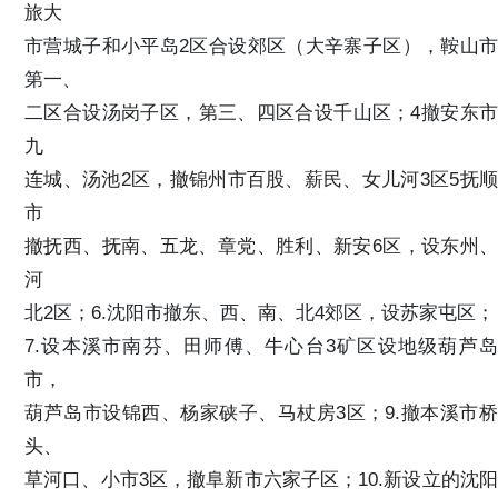
旅大
市营城子和小平岛2区合设郊区（大辛寨子区），鞍山市
第一、
二区合设汤岗子区，第三、四区合设千山区；4撤安东市
九
连城、汤池2区，撤锦州市百股、薪民、女儿河3区5抚顺
市
撤抚西、抚南、五龙、章党、胜利、新安6区，设东州、
河
北2区；6.沈阳市撤东、西、南、北4郊区，设苏家屯区；
7.设本溪市南芬、田师傅、牛心台3矿区设地级葫芦岛
市，
葫芦岛市设锦西、杨家硖子、马杖房3区；9.撤本溪市桥
头、
草河口、小市3区，撤阜新市六家子区；10.新设立的沈阳