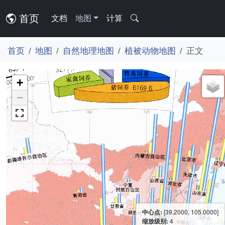
首页
文档
地图
计算
首页
地图
自然地理地图
植被动物地图
正文
+
−
中心点:
[39.2000, 105.0000]
缩放级别:
4