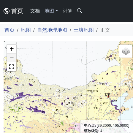
首页
文档
地图
计算
首页
地图
自然地理地图
土壤地图
正文
+
−
中心点:
[39.2000, 105.0000]
缩放级别:
4