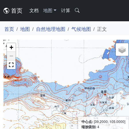
首页
文档
地图
计算
首页
地图
自然地理地图
气候地图
正文
+
−
中心点:
[39.2000, 105.0000]
缩放级别:
4