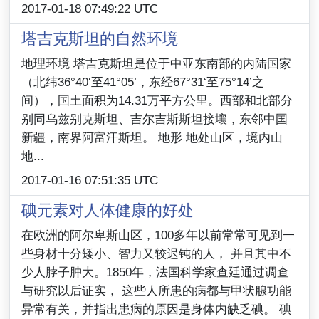
2017-01-18 07:49:22 UTC
塔吉克斯坦的自然环境
地理环境 塔吉克斯坦是位于中亚东南部的内陆国家
（北纬36°40‘至41°05’，东经67°31‘至75°14’之
间），国土面积为14.31万平方公里。西部和北部分
别同乌兹别克斯坦、吉尔吉斯斯坦接壤，东邻中国
新疆，南界阿富汗斯坦。 地形 地处山区，境内山
地...
2017-01-16 07:51:35 UTC
碘元素对人体健康的好处
在欧洲的阿尔卑斯山区，100多年以前常常可见到一
些身材十分矮小、智力又较迟钝的人， 并且其中不
少人脖子肿大。1850年，法国科学家查廷通过调查
与研究以后证实， 这些人所患的病都与甲状腺功能
异常有关，并指出患病的原因是身体内缺乏碘。 碘