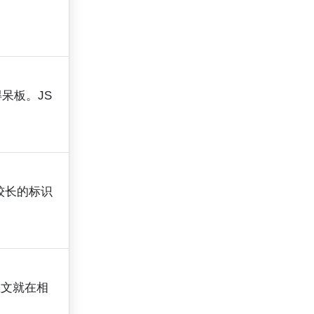
得呆板。JS
递较长的标识
正文就在相