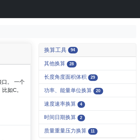
换算工具
94
其他换算
28
长度角度面积体积
29
的接口。 一个
， 比如C。
功率、能量单位换算
20
速度速率换算
4
时间日期换算
2
质量重量压力换算
11