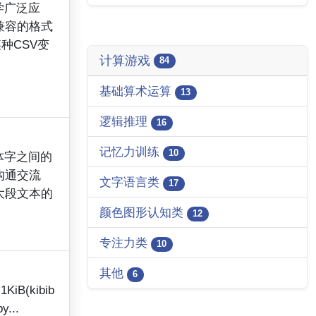
学广泛应
兼容的格式
种CSV变
计算游戏
84
基础算术运算
13
逻辑推理
16
记忆力训练
10
体字之间的
沟通交流
文字语言类
17
大段文本的
颜色图形认知类
12
专注力类
10
其他
6
iB(kibib
y...