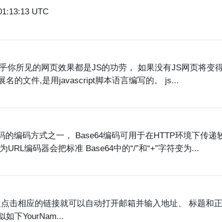
01:13:13 UTC
脚本，几乎你所见的网页效果都是JS的功劳， 如果没有JS网页将变
文件,是用javascript脚本语言编写的。 js...
节代码的编码方式之一， Base64编码可用于在HTTP环境下传
L编码器会把标准 Base64中的“/”和“+”字符变为...
让别人点击相应的链接就可以自动打开邮箱并输入地址、 标题和
ourNam...