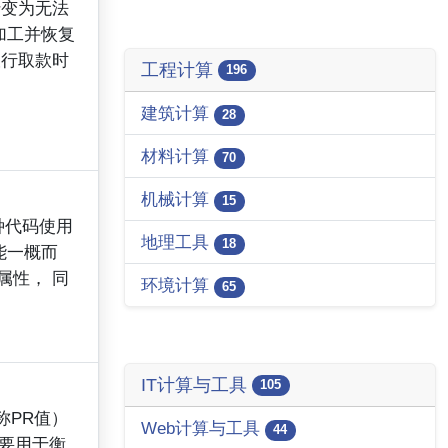
转变为无法
加工并恢复
银行取款时
工程计算
196
建筑计算
28
材料计算
70
机械计算
15
种代码使用
地理工具
18
能一概而
属性， 同
环境计算
65
IT计算与工具
105
称PR值）
Web计算与工具
44
主要用于衡