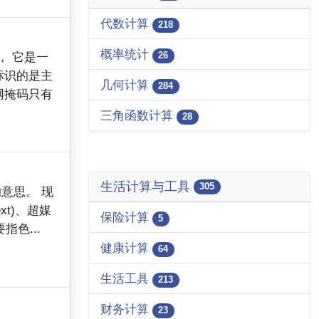
代数计算
218
概率统计
26
罩， 它是一
标识的是主
几何计算
284
网掩码只有
三角函数计算
28
生活计算与工具
305
意思。 现
xt)、超媒
保险计算
5
指色...
健康计算
64
生活工具
213
财务计算
23