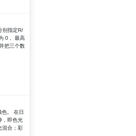
别指定R/
 0， 最高
 并把三个数
色。 在日
种，即色光
光混合；彩