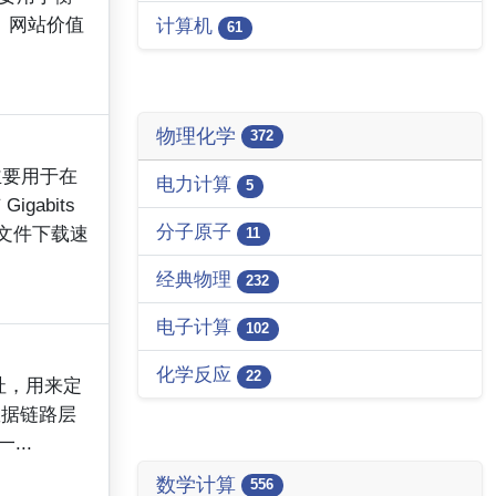
、网站价值
计算机
61
物理化学
372
主要用于在
电力计算
5
gabits
分子原子
文件下载速
11
经典物理
232
电子计算
102
化学反应
22
件位址，用来定
数据链路层
..
数学计算
556