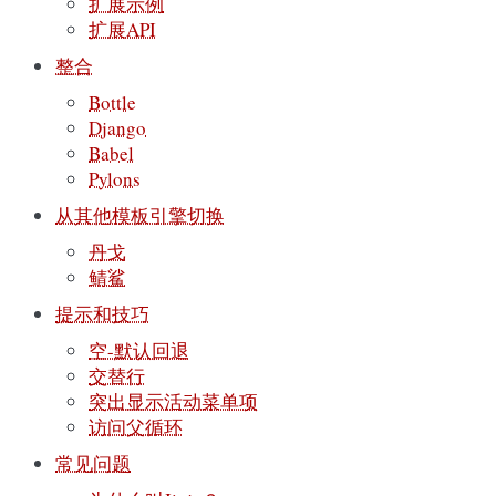
扩展示例
扩展API
整合
Bottle
Django
Babel
Pylons
从其他模板引擎切换
丹戈
鲭鲨
提示和技巧
空-默认回退
交替行
突出显示活动菜单项
访问父循环
常见问题