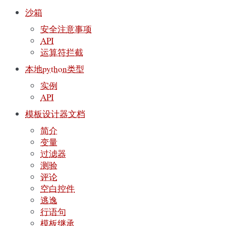
沙箱
安全注意事项
API
运算符拦截
本地python类型
实例
API
模板设计器文档
简介
变量
过滤器
测验
评论
空白控件
逃逸
行语句
模板继承