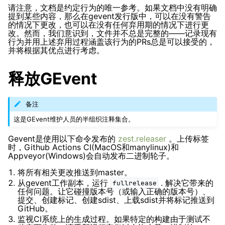
请注意，文档是约定行为的唯一参考。如果文档中没有明确
提到某些内容，那么在gevent发行版中，可以在没有警告
ggle navigation of 有关旧版本的信息
的情况下更改，也可以在没有任何弃用期的情况下进行更
改。然而，我们意识到，文件并不总是完整的——记录现有
行为并用上述弃用过程涵盖该行为的PRs总是可以接受的，
并将根据其优点进行考虑。
释放GEvent
备注
这是GEvent维护人员的半组织注释集合。
Gevent是使用以下命令发布的
zest.releaser
。上传标签
时，Github Actions CI(MacOS和manylinux)和
Appveyor(Windows)会自动发布二进制轮子。
将所有相关更改推送到master。
从gevent工作副本，运行
. 解决它带来的
fullrelease
任何问题。让它碰撞版本号（或输入正确的版本号）、
提交、创建标记、创建sdist、上载sdist并将标记推送到
GitHub。
监视CI系统上的生成过程。如果特定的构建由于测试不