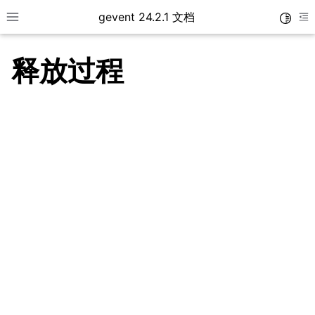
gevent 24.2.1 文档
Toggle
Toggle site navigation sidebar
To
释放过程
ggle navigation of Changelog