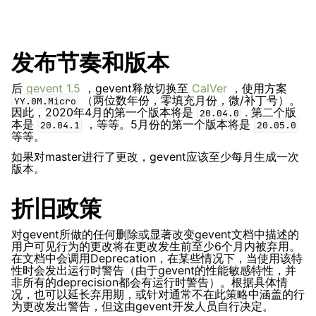
ggle navigation of 名称解析（DNS）
发布节奏和版本
后
gevent 1.5
，gevent释放切换至
CalVer
，使用方案
（两位数年份，零填充月份，微/补丁号）。
YY.0M.Micro
因此，2020年4月的第一个版本将是
. 第二个版
20.04.0
本是
，等等。5月份的第一个版本将是
20.04.1
20.05.0
等等。
ggle navigation of API引用
如果对master进行了更改，gevent应该至少每月生成一次
ggle navigation of 开发
版本。
折旧政策
对gevent所做的任何删除或显著改变gevent文档中描述的
用户可见行为的更改将在更改发生前至少6个月内被弃用。
在文档中会调用Deprecation，在某些情况下，当使用该特
性时会发出运行时警告（由于gevent的性能敏感特性，并
非所有的deprecision都会有运行时警告）。根据具体情
况，也可以延长弃用期，或针对通常不在此策略中涵盖的行
为更改发出警告，但这由gevent开发人员自行决定。