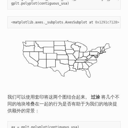
gplt
.
polyplot
(
contiguous_usa
)
<
matplotlib
.
axes
.
_subplots
.
AxesSubplot
at
0x1291c7128
>
我们可以使用套印将这两个图结合起来。
过涂
将几个不
同的地块堆叠在一起的行为是否有助于为我们的地块提
供额外的背景：
ax
=
gplt
.
polyplot
(
contiguous_usa
)