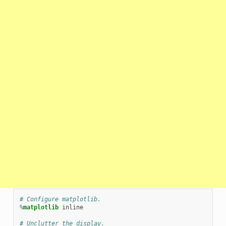
# Configure matplotlib.
%
matplotlib
 inline

# Unclutter the display.