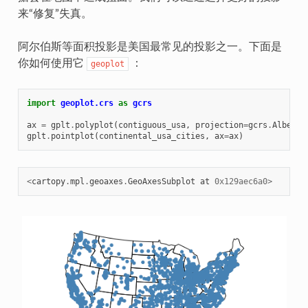
来“修复”失真。
阿尔伯斯等面积投影是美国最常见的投影之一。下面是
你如何使用它
：
geoplot
import
geoplot.crs
as
gcrs
ax
=
gplt
.
polyplot
(
contiguous_usa
,
projection
=
gcrs
.
AlbersE
gplt
.
pointplot
(
continental_usa_cities
,
ax
=
ax
)
<
cartopy
.
mpl
.
geoaxes
.
GeoAxesSubplot
at
0x129aec6a0
>