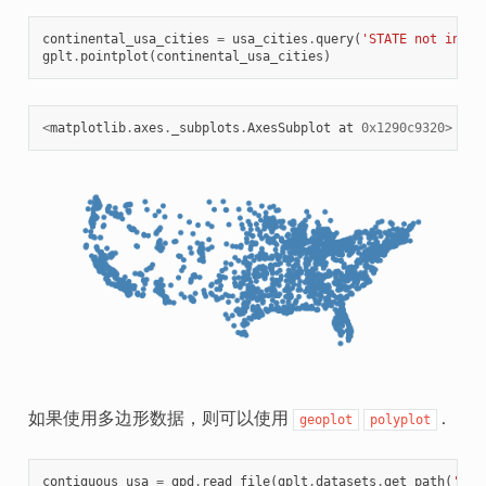
continental_usa_cities
=
usa_cities
.
query
(
'STATE not in ["
gplt
.
pointplot
(
continental_usa_cities
)
<
matplotlib
.
axes
.
_subplots
.
AxesSubplot
at
0x1290c9320
>
如果使用多边形数据，则可以使用
.
geoplot
polyplot
contiguous_usa
=
gpd
.
read_file
(
gplt
.
datasets
.
get_path
(
'con