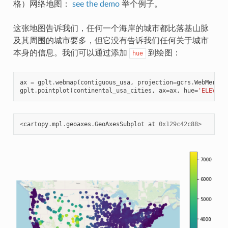
格）网络地图：
see the demo
举个例子。
这张地图告诉我们，任何一个海岸的城市都比落基山脉
及其周围的城市要多，但它没有告诉我们任何关于城市
本身的信息。我们可以通过添加
到绘图：
hue
ax
=
gplt
.
webmap
(
contiguous_usa
,
projection
=
gcrs
.
WebMercat
gplt
.
pointplot
(
continental_usa_cities
,
ax
=
ax
,
hue
=
'ELEV_IN
<
cartopy
.
mpl
.
geoaxes
.
GeoAxesSubplot
at
0x129c42c88
>