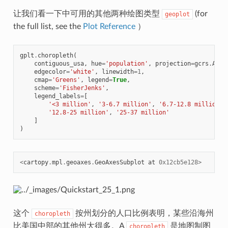
让我们看一下中可用的其他两种绘图类型
(for
geoplot
the full list, see the
Plot Reference
）
gplt
.
choropleth
(
contiguous_usa
,
hue
=
'population'
,
projection
=
gcrs
.
Albe
edgecolor
=
'white'
,
linewidth
=
1
,
cmap
=
'Greens'
,
legend
=
True
,
scheme
=
'FisherJenks'
,
legend_labels
=
[
'<3 million'
,
'3-6.7 million'
,
'6.7-12.8 million'
,
'12.8-25 million'
,
'25-37 million'
]
)
<
cartopy
.
mpl
.
geoaxes
.
GeoAxesSubplot
at
0x12cb5e128
>
这个
按州划分的人口比例表明，某些沿海州
choropleth
比美国中部的其他州大得多。A
是地图制图
choropleth