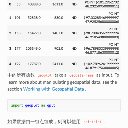
POINT (-101.2962732
0
53
40888.0
1611.0
ND
48.23250950000011)
POINT
1
101
52838.0
830.0
ND
(-97.03285469999997
47.92525680000006)
POINT
2
153
15427.0
1407.0
ND
(-98.70843569999994
46.91054380000003)
POINT
3
177
105549.0
902.0
ND
(-96.78980339999998
46.87718630000012)
POINT
4
192
17787.0
2411.0
ND
(-102.7896241999999
46.87917560000005)
中的所有函数
take a
as input. To
geoplot
GeoDataFrame
learn more about manipulating geospatial data, see the
section
Working with Geospatial Data
.
import
geoplot
as
gplt
如果数据由一组点组成，则可以使用
.
pointplot