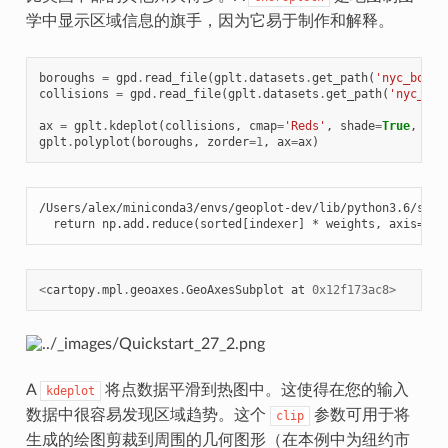
学中显示区域信息的旗手，因为它易于制作和解释。
boroughs
=
gpd
.
read_file
(
gplt
.
datasets
.
get_path
(
'nyc_borou
collisions
=
gpd
.
read_file
(
gplt
.
datasets
.
get_path
(
'nyc_col
ax
=
gplt
.
kdeplot
(
collisions
,
cmap
=
'Reds'
,
shade
=
True
,
cli
gplt
.
polyplot
(
boroughs
,
zorder
=
1
,
ax
=
ax
)
/Users/alex/miniconda3/envs/geoplot-dev/lib/python3.6/site
  return np.add.reduce(sorted[indexer] * weights, axis=axi
<
cartopy
.
mpl
.
geoaxes
.
GeoAxesSubplot
at
0x12f173ac8
>
A
将点数据平滑到热图中。这使得在您的输入
kdeplot
数据中很容易发现区域趋势。这个
参数可用于将
clip
生成的绘图剪裁到周围的几何图形（在本例中为纽约市