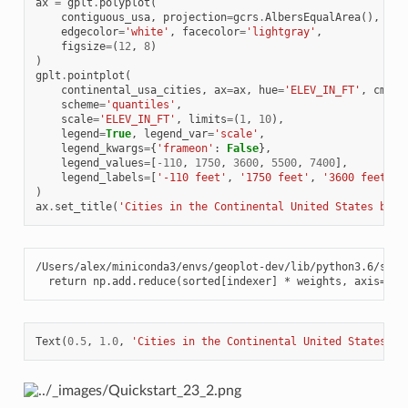
ax
=
gplt
.
polyplot
(
contiguous_usa
,
projection
=
gcrs
.
AlbersEqualArea
(),
edgecolor
=
'white'
,
facecolor
=
'lightgray'
,
figsize
=
(
12
,
8
)
)
gplt
.
pointplot
(
continental_usa_cities
,
ax
=
ax
,
hue
=
'ELEV_IN_FT'
,
cmap
=
scheme
=
'quantiles'
,
scale
=
'ELEV_IN_FT'
,
limits
=
(
1
,
10
),
legend
=
True
,
legend_var
=
'scale'
,
legend_kwargs
=
{
'frameon'
:
False
},
legend_values
=
[
-
110
,
1750
,
3600
,
5500
,
7400
],
legend_labels
=
[
'-110 feet'
,
'1750 feet'
,
'3600 feet'
,
)
ax
.
set_title
(
'Cities in the Continental United States by E
/Users/alex/miniconda3/envs/geoplot-dev/lib/python3.6/site
  return np.add.reduce(sorted[indexer] * weights, axis=axi
Text
(
0.5
,
1.0
,
'Cities in the Continental United States by