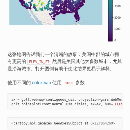
这张地图告诉我们一个清晰的故事：美国中部的城市拥
有更高的
然后是美国其他大多数城市，尤其
ELEV_IN_FT
是沿海城市。打开图例有助于使此结果更易于解释。
使用不同的
colormap
使用
参数：
cmap
ax
=
gplt
.
webmap
(
contiguous_usa
,
projection
=
gcrs
.
WebMercat
gplt
.
pointplot
(
continental_usa_cities
,
ax
=
ax
,
hue
=
'ELEV_IN
<
cartopy
.
mpl
.
geoaxes
.
GeoAxesSubplot
at
0x12c8642b0
>