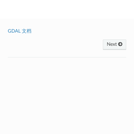
GDAL
GDAL 文档
Next