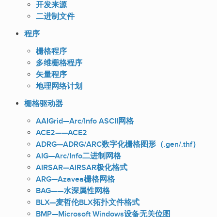
开发来源
二进制文件
程序
栅格程序
多维栅格程序
矢量程序
地理网络计划
栅格驱动器
AAIGrid—Arc/Info ASCII网格
ACE2——ACE2
ADRG—ADRG/ARC数字化栅格图形（.gen/.thf）
AIG—Arc/Info二进制网格
AIRSAR—AIRSAR极化格式
ARG—Azavea栅格网格
BAG——水深属性网格
BLX—麦哲伦BLX拓扑文件格式
BMP—Microsoft Windows设备无关位图