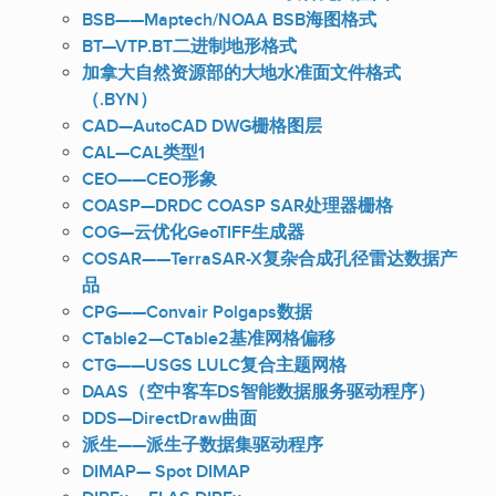
BSB——Maptech/NOAA BSB海图格式
BT—VTP.BT二进制地形格式
加拿大自然资源部的大地水准面文件格式
（.BYN）
CAD—AutoCAD DWG栅格图层
CAL—CAL类型1
CEO——CEO形象
COASP—DRDC COASP SAR处理器栅格
COG—云优化GeoTIFF生成器
COSAR——TerraSAR-X复杂合成孔径雷达数据产
品
CPG——Convair Polgaps数据
CTable2—CTable2基准网格偏移
CTG——USGS LULC复合主题网格
DAAS（空中客车DS智能数据服务驱动程序）
DDS—DirectDraw曲面
派生——派生子数据集驱动程序
DIMAP— Spot DIMAP