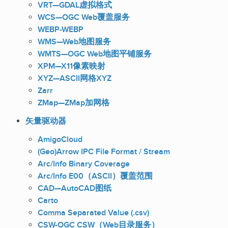
VRT—GDAL虚拟格式
WCS—OGC Web覆盖服务
WEBP-WEBP
WMS—Web地图服务
WMTS—OGC Web地图平铺服务
XPM—X11像素映射
XYZ—ASCII网格XYZ
Zarr
ZMap—ZMap加网格
矢量驱动器
AmigoCloud
(Geo)Arrow IPC File Format / Stream
Arc/Info Binary Coverage
Arc/Info E00（ASCII）覆盖范围
CAD—AutoCAD图纸
Carto
Comma Separated Value (.csv)
CSW-OGC CSW（Web目录服务）