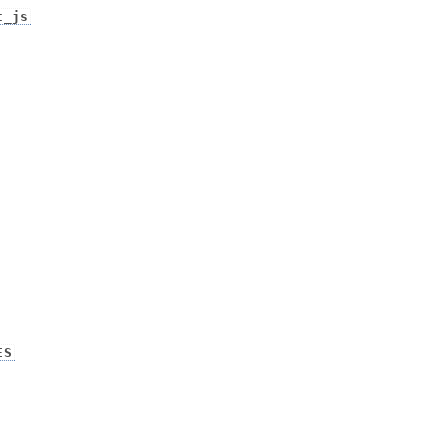
t_js
ES