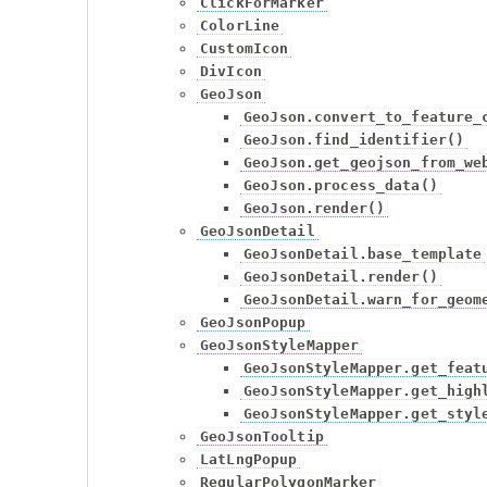
ClickForMarker
ColorLine
CustomIcon
DivIcon
GeoJson
GeoJson.convert_to_feature_
GeoJson.find_identifier()
GeoJson.get_geojson_from_we
GeoJson.process_data()
GeoJson.render()
GeoJsonDetail
GeoJsonDetail.base_template
GeoJsonDetail.render()
GeoJsonDetail.warn_for_geom
GeoJsonPopup
GeoJsonStyleMapper
GeoJsonStyleMapper.get_feat
GeoJsonStyleMapper.get_high
GeoJsonStyleMapper.get_styl
GeoJsonTooltip
LatLngPopup
RegularPolygonMarker