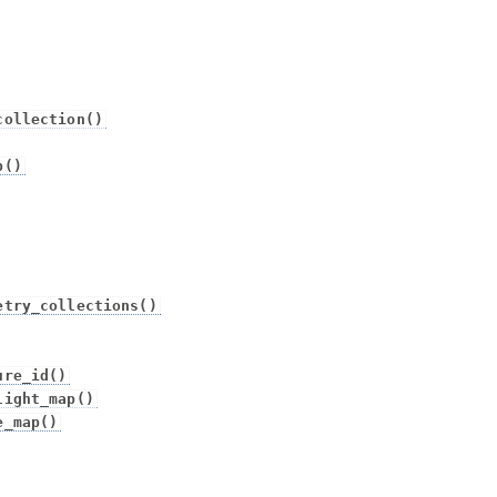
collection()
b()
etry_collections()
ure_id()
light_map()
e_map()