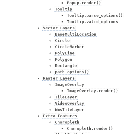
Popup.render()
Tooltip
Tooltip.parse_options()
Tooltip.valid_options
Vector
Layers
BaseMultiLocation
Circle
CircleMarker
PolyLine
Polygon
Rectangle
path_options()
Raster
Layers
ImageOverlay
ImageOverlay.render()
TileLayer
VideoOverlay
WmsTileLayer
Extra
Features
Choropleth
Choropleth.render()