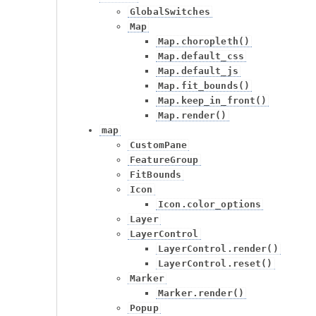
GlobalSwitches
Map
Map.choropleth()
Map.default_css
Map.default_js
Map.fit_bounds()
Map.keep_in_front()
Map.render()
map
CustomPane
FeatureGroup
FitBounds
Icon
Icon.color_options
Layer
LayerControl
LayerControl.render()
LayerControl.reset()
Marker
Marker.render()
Popup