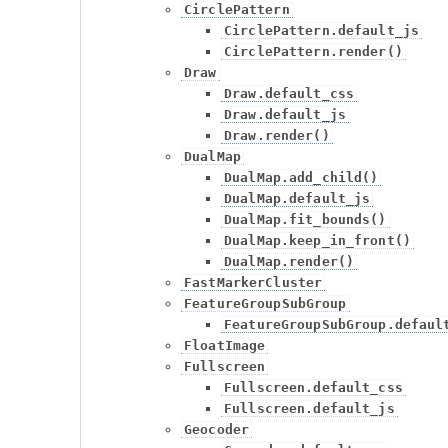
CirclePattern
CirclePattern.default_js
CirclePattern.render()
Draw
Draw.default_css
Draw.default_js
Draw.render()
DualMap
DualMap.add_child()
DualMap.default_js
DualMap.fit_bounds()
DualMap.keep_in_front()
DualMap.render()
FastMarkerCluster
FeatureGroupSubGroup
FeatureGroupSubGroup.defaul
FloatImage
Fullscreen
Fullscreen.default_css
Fullscreen.default_js
Geocoder