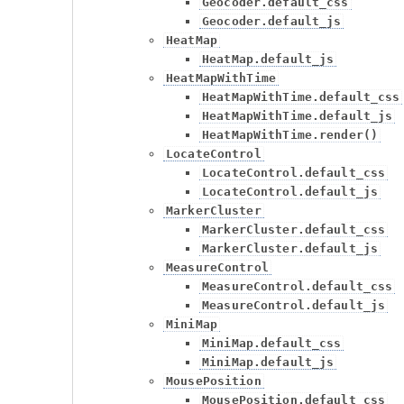
Geocoder.default_css
Geocoder.default_js
HeatMap
HeatMap.default_js
HeatMapWithTime
HeatMapWithTime.default_css
HeatMapWithTime.default_js
HeatMapWithTime.render()
LocateControl
LocateControl.default_css
LocateControl.default_js
MarkerCluster
MarkerCluster.default_css
MarkerCluster.default_js
MeasureControl
MeasureControl.default_css
MeasureControl.default_js
MiniMap
MiniMap.default_css
MiniMap.default_js
MousePosition
MousePosition.default_css