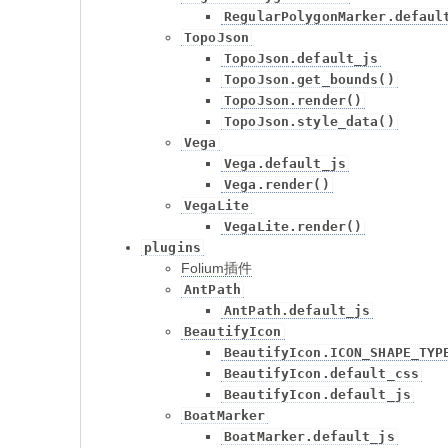
RegularPolygonMarker.defaul
TopoJson
TopoJson.default_js
TopoJson.get_bounds()
TopoJson.render()
TopoJson.style_data()
Vega
Vega.default_js
Vega.render()
VegaLite
VegaLite.render()
plugins
Folium插件
AntPath
AntPath.default_js
BeautifyIcon
BeautifyIcon.ICON_SHAPE_TYP
BeautifyIcon.default_css
BeautifyIcon.default_js
BoatMarker
BoatMarker.default_js