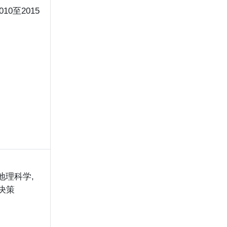
0至2015
地理科学,
决策