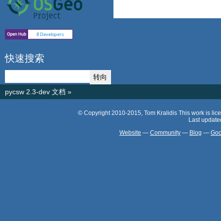
快速搜索
pycsw 2.3-dev 文档
»
© Copyright 2010-2015, Tom Kralidis This work is lic
Last update
Website
—
Community
—
Blog
—
Goo