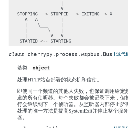
|
V
STOPPING
-->
STOPPED
-->
EXITING
->
X
A
A
|
|
    \
___
|
|
        \    
|
|
V
V
STARTED
<--
STARTING
Bus
class
cherrypy.process.wspbus.
[源代
基类：
object
处理HTTP站点部署的状态机和信使。
即使同一个频道的其他人失败，也保证调用给定
道的所有侦听器。每个失败都会被记录下来，但
行会继续到下一个侦听器。从监听器内部停止所
处理的唯一方法是提高SystemExit并停止整个服
器。