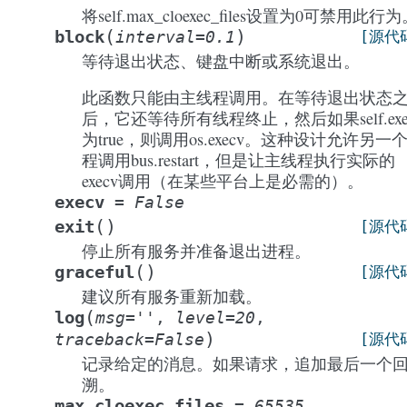
将self.max_cloexec_files设置为0可禁用此行
(
)
block
interval
=
0.1
[源代
等待退出状态、键盘中断或系统退出。
此函数只能由主线程调用。在等待退出状态
后，它还等待所有线程终止，然后如果self.exe
为true，则调用os.execv。这种设计允许另一
程调用bus.restart，但是让主线程执行实际的
execv调用（在某些平台上是必需的）。
execv
=
False
(
)
exit
[源代
停止所有服务并准备退出进程。
(
)
graceful
[源代
建议所有服务重新加载。
(
log
msg
=
''
,
level
=
20
,
)
traceback
=
False
[源代
记录给定的消息。如果请求，追加最后一个
溯。
max_cloexec_files
=
65535