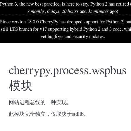
Python 3, the new best practice, is here to stay. Python 2 has retired
7 months
,
6 days
,
20 hours
and
35 minutes
ago!
Since version 18.0.0 CherryPy has
dropped support for Python 2
, bu
still LTS branch for v17 supporting hybrid Python 2 and 3 code, wh
get bugfixes and security updates.
cherrypy.process.wspbus
模块
网站进程总线的一种实现。
此模块完全独立，仅取决于stdlib。