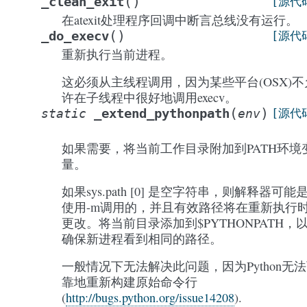
(
)
_clean_exit
[源代
在atexit处理程序回调中断言总线没有运行。
(
)
_do_execv
[源代
重新执行当前进程。
这必须从主线程调用，因为某些平台(OSX)不
许在子线程中很好地调用execv。
(
)
_extend_pythonpath
static
env
[源代
如果需要，将当前工作目录附加到PATH环境
量。
如果sys.path [0] 是空字符串，则解释器可能
使用-m调用的，并且有效路径将在重新执行
更改。将当前目录添加到$PYTHONPATH，
确保新进程看到相同的路径。
一般情况下无法解决此问题，因为Python无
靠地重新构建原始命令行
(
http://bugs.python.org/issue14208
).