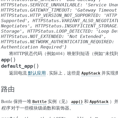
HTTPStatus.SERVICE_UNAVAILABLE:
'Service
Una
HTTPStatus.GATEWAY_TIMEOUT:
'Gateway
Timeout
HTTPStatus.HTTP_VERSION_NOT_SUPPORTED:
'HTTP
Supported',
HTTPStatus.VARIANT_ALSO_NEGOTIAT
Negotiates',
HTTPStatus.INSUFFICIENT_STORAGE
Storage',
HTTPStatus.LOOP_DETECTED:
'Loop
De
HTTPStatus.NOT_EXTENDED:
'Not
Extended',
HTTPStatus.NETWORK_AUTHENTICATION_REQUIRED:
Authentication
Required'}
将HTTP状态代码（例如404）映射到短语（例如“未找到”
(
)
app
(
)
default_app
返回电流
默认应用
. 实际上，这些是
并实现类
AppStack
路由
Bottle 保持一堆
实例（见）
和
）并
Bottle
app()
AppStack
程序
对于一些模块级函数和装饰器。