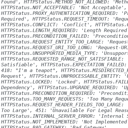
Found',
HTTPStatus.METHOD_NOT_ALLOWED:
'Meth
HTTPStatus.NOT_ACCEPTABLE:
'Not
Acceptable',
HTTPStatus.PROXY_AUTHENTICATION_REQUIRED:
'P
Required',
HTTPStatus.REQUEST_TIMEOUT:
'Requ
HTTPStatus.CONFLICT:
'Conflict',
HTTPStatus.
HTTPStatus.LENGTH_REQUIRED:
'Length
Required
HTTPStatus.PRECONDITION_FAILED:
'Preconditio
HTTPStatus.REQUEST_ENTITY_TOO_LARGE:
'Reques
HTTPStatus.REQUEST_URI_TOO_LONG:
'Request-UR
HTTPStatus.UNSUPPORTED_MEDIA_TYPE:
'Unsuppor
HTTPStatus.REQUESTED_RANGE_NOT_SATISFIABLE:
Satisfiable',
HTTPStatus.EXPECTATION_FAILED:
418:
"I'm
a
teapot",
HTTPStatus.MISDIRECTED_
Request',
HTTPStatus.UNPROCESSABLE_ENTITY:
'
HTTPStatus.LOCKED:
'Locked',
HTTPStatus.FAIL
Dependency',
HTTPStatus.UPGRADE_REQUIRED:
'U
HTTPStatus.PRECONDITION_REQUIRED:
'Precondit
HTTPStatus.TOO_MANY_REQUESTS:
'Too
Many
Requ
HTTPStatus.REQUEST_HEADER_FIELDS_TOO_LARGE:
Too
Large',
451:
'Unavailable
For
Legal
Reas
HTTPStatus.INTERNAL_SERVER_ERROR:
'Internal
HTTPStatus.NOT_IMPLEMENTED:
'Not
Implemented
HTTPStatus.BAD_GATEWAY:
'Bad
Gateway',