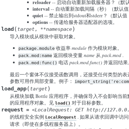
reloader
-- 启动自动重新加载服务器？（默
interval
-- 自动重新加载间隔（秒）（默认值
quiet
-- 禁止输出到stdout和stderr？（默认
options
-- 传递给服务器适配器的选项。
(
)
load
target
,
**
namespace
导入模块或从模块中获取对象。
收益率
module
作为模块对象。
package.module
返回模块变量
name
从
pack.mod
.
pack.mod:name
电话
pack.mod.func()
并返回结果
pack.mod:func()
最后一个窗体不仅接受函数调用，还接受任何类型的表
参数可用作局部变量。例子：
import_string('re:com
(
)
load_app
target
从模块加载 Bottle 应用程序，并确保导入不会影响
的应用程序对象。见
对于目标参数。
load()
request
=
<LocalRequest:
GET
http://127.0.0
的线程安全实例
. 如果从请求回调中访
LocalRequest
请求（即使在多线程服务器上）。