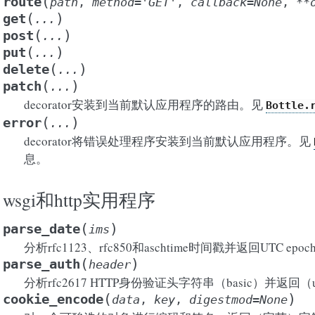
(
route
path
,
method
=
'GET'
,
callback
=
None
,
**
(
)
get
...
(
)
post
...
(
)
put
...
(
)
delete
...
(
)
patch
...
decorator安装到当前默认应用程序的路由。见
Bottle.
(
)
error
...
decorator将错误处理程序安装到当前默认应用程序。见
息。
wsgi和http实用程序
(
)
parse_date
ims
分析rfc1123、rfc850和aschtime时间戳并返回UTC epoc
(
)
parse_auth
header
分析rfc2617 HTTP身份验证头字符串（basic）并返回（user
(
)
cookie_encode
data
,
key
,
digestmod
=
None