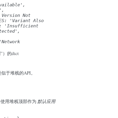
vailable',
',
Version
Not
ES:
'Variant
Also
:
'Insufficient
tected',
'Network
）的dict
似于堆栈的API。
使用堆栈顶部作为
默认应用