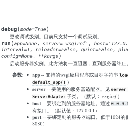
(
)
debug
mode
=
True
更改调试级别。目前只支持一个调试级别。
(
run
app
=
None
,
server
=
'wsgiref'
,
host
=
'127.0
interval
=
1
,
reloader
=
False
,
quiet
=
False
,
plu
)
config
=
None
,
**
kargs
启动服务器实例。此方法将一直阻塞，直到服务器终止
参数
app
-- 支持的wsgi应用程序或目标字符串
loa
）
default_app()
server
-- 要使用的服务器适配器。见
server
子类。（默认：
wsgiref
）
ServerAdapter
host
-- 要绑定到的服务器地址。通过
0.0.0.
有接口。（默认值：127.0.0.1）
port
-- 要绑定到的服务器端口。低于1024
8080）