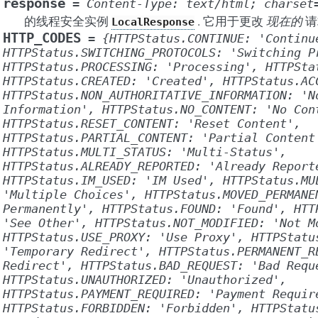
response
=
Content-Type:
text/html;
charset
的线程安全实例
. 它用于更改
现在的
请
LocalResponse
HTTP_CODES
=
{HTTPStatus.CONTINUE:
'Continu
HTTPStatus.SWITCHING_PROTOCOLS:
'Switching
P
HTTPStatus.PROCESSING:
'Processing',
HTTPSta
HTTPStatus.CREATED:
'Created',
HTTPStatus.AC
HTTPStatus.NON_AUTHORITATIVE_INFORMATION:
'N
Information',
HTTPStatus.NO_CONTENT:
'No
Con
HTTPStatus.RESET_CONTENT:
'Reset
Content',
HTTPStatus.PARTIAL_CONTENT:
'Partial
Content
HTTPStatus.MULTI_STATUS:
'Multi-Status',
HTTPStatus.ALREADY_REPORTED:
'Already
Report
HTTPStatus.IM_USED:
'IM
Used',
HTTPStatus.MU
'Multiple
Choices',
HTTPStatus.MOVED_PERMANE
Permanently',
HTTPStatus.FOUND:
'Found',
HTT
'See
Other',
HTTPStatus.NOT_MODIFIED:
'Not
M
HTTPStatus.USE_PROXY:
'Use
Proxy',
HTTPStatu
'Temporary
Redirect',
HTTPStatus.PERMANENT_R
Redirect',
HTTPStatus.BAD_REQUEST:
'Bad
Requ
HTTPStatus.UNAUTHORIZED:
'Unauthorized',
HTTPStatus.PAYMENT_REQUIRED:
'Payment
Requir
HTTPStatus.FORBIDDEN:
'Forbidden',
HTTPStatu