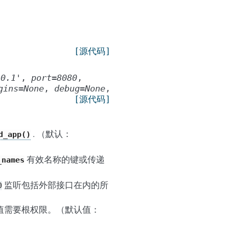
[源代码]
.0.1'
,
port
=
8080
,
gins
=
None
,
debug
=
None
,
[源代码]
。
. （默认：
d_app()
有效名称的键或传递
_names
监听包括外部接口在内的所
0
的值需要根权限。（默认值：