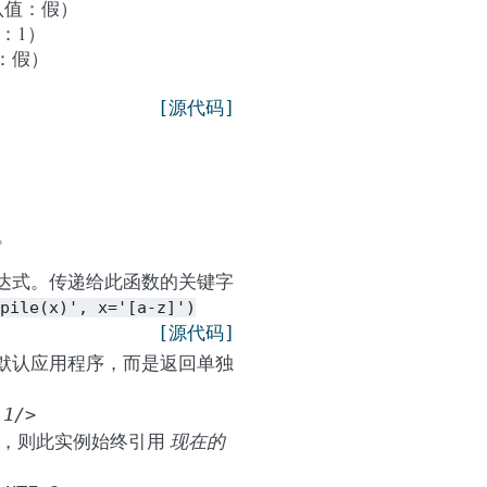
认值：假）
：1）
值：假）
[源代码]
。
达式。传递给此函数的关键字
pile(x)',
x='[a-z]')
[源代码]
当前默认应用程序，而是返回单独
.1/>
问，则此实例始终引用
现在的