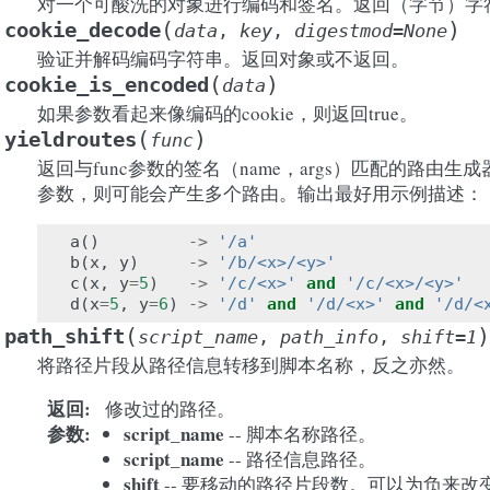
对一个可酸洗的对象进行编码和签名。返回（字节）字
(
)
cookie_decode
data
,
key
,
digestmod
=
None
验证并解码编码字符串。返回对象或不返回。
(
)
cookie_is_encoded
data
如果参数看起来像编码的cookie，则返回true。
(
)
yieldroutes
func
返回与func参数的签名（name，args）匹配的路由
参数，则可能会产生多个路由。输出最好用示例描述：
a
()
->
'/a'
b
(
x
,
y
)
->
'/b/<x>/<y>'
c
(
x
,
y
=
5
)
->
'/c/<x>'
and
'/c/<x>/<y>'
d
(
x
=
5
,
y
=
6
)
->
'/d'
and
'/d/<x>'
and
'/d/<
(
)
path_shift
script_name
,
path_info
,
shift
=
1
将路径片段从路径信息转移到脚本名称，反之亦然。
返回
修改过的路径。
参数
script_name
-- 脚本名称路径。
script_name
-- 路径信息路径。
shift
-- 要移动的路径片段数。可以为负来改