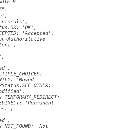
=UTF-8
求。
e',
rotocols',
tus.OK:
'OK',
CEPTED:
'Accepted',
on-Authoritative
tent',
',
ed',
LTIPLE_CHOICES:
NTLY:
'Moved
PStatus.SEE_OTHER:
odified',
s.TEMPORARY_REDIRECT:
EDIRECT:
'Permanent
est',
ed',
s.NOT_FOUND:
'Not