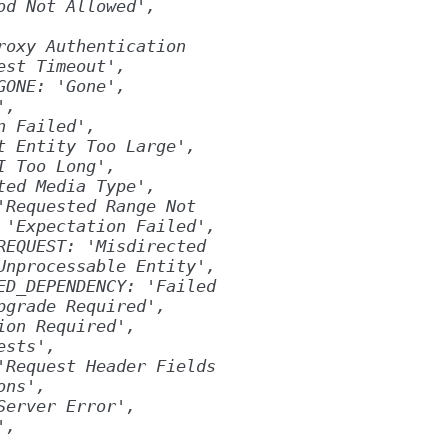
od
Not
Allowed',
roxy
Authentication
est
Timeout',
GONE:
'Gone',
',
n
Failed',
t
Entity
Too
Large',
I
Too
Long',
ted
Media
Type',
'Requested
Range
Not
'Expectation
Failed',
REQUEST:
'Misdirected
Unprocessable
Entity',
ED_DEPENDENCY:
'Failed
pgrade
Required',
ion
Required',
ests',
'Request
Header
Fields
ons',
Server
Error',
',