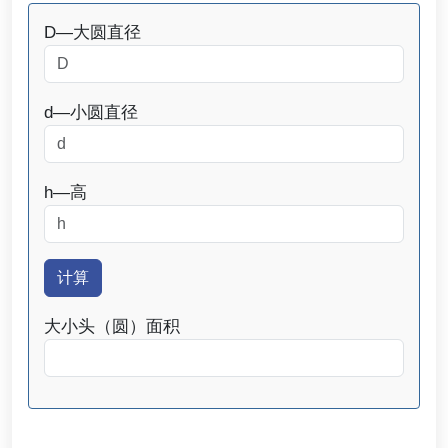
D—大圆直径
d—小圆直径
h—高
计算
大小头（圆）面积