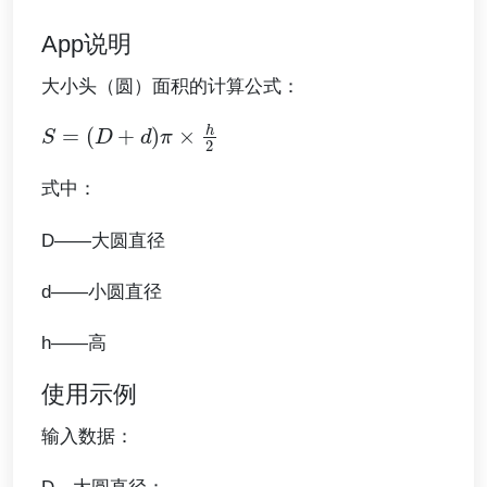
App说明
大小头（圆）面积的计算公式：
S
=
(
D
+
d
)
π
×
h
2
式中：
D——大圆直径
d——小圆直径
h——高
使用示例
输入数据：