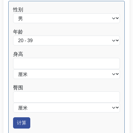
性别
年龄
身高
臀围