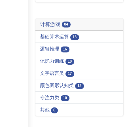
计算游戏
84
基础算术运算
13
逻辑推理
16
记忆力训练
10
文字语言类
17
颜色图形认知类
12
专注力类
10
其他
6