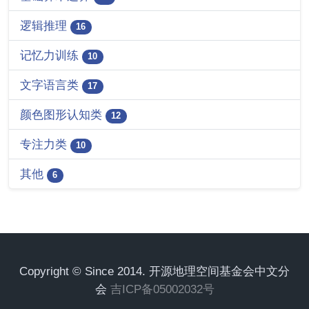
逻辑推理
16
记忆力训练
10
文字语言类
17
颜色图形认知类
12
专注力类
10
其他
6
Copyright © Since 2014. 开源地理空间基金会中文分
会
吉ICP备05002032号