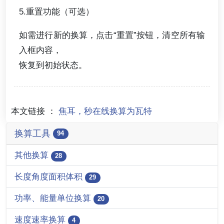
5.重置功能（可选）
如需进行新的换算，点击“重置”按钮，清空所有输
入框内容，
恢复到初始状态。
本文链接 ：
焦耳，秒在线换算为瓦特
换算工具
94
其他换算
28
长度角度面积体积
29
功率、能量单位换算
20
速度速率换算
4