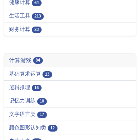
健康计算
64
生活工具
213
财务计算
23
计算游戏
84
基础算术运算
13
逻辑推理
16
记忆力训练
10
文字语言类
17
颜色图形认知类
12