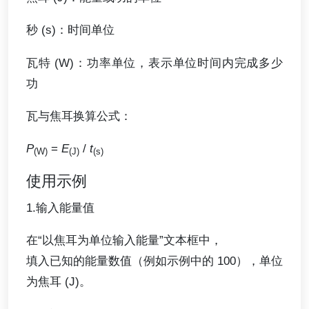
秒 (s)：时间单位
瓦特 (W)：功率单位，表示单位时间内完成多少
功
瓦与焦耳换算公式：
P
=
E
/
t
(W)
(J)
(s)
使用示例
1.输入能量值
在“以焦耳为单位输入能量”文本框中，
填入已知的能量数值（例如示例中的 100），单位
为焦耳 (J)。