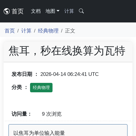
首页
文档
地图
计算
首页
计算
经典物理
正文
焦耳，秒在线换算为瓦特
发布日期 ：
2026-04-14 06:24:41 UTC
分类 ：
经典物理
访问量：
9 次浏览
以焦耳为单位输入能量