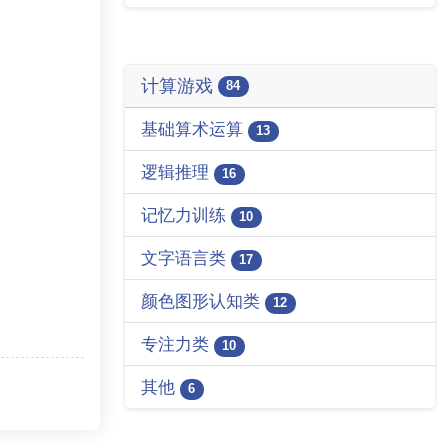
计算游戏
84
基础算术运算
13
逻辑推理
16
记忆力训练
10
文字语言类
17
颜色图形认知类
12
专注力类
10
其他
6