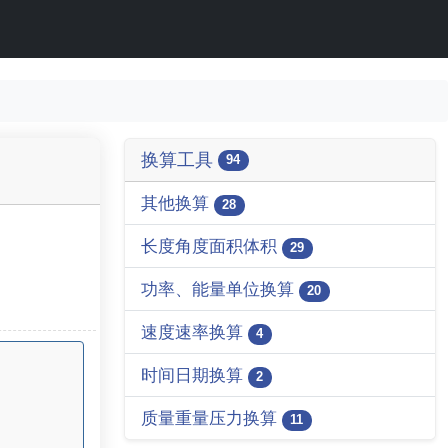
换算工具
94
其他换算
28
长度角度面积体积
29
功率、能量单位换算
20
速度速率换算
4
时间日期换算
2
质量重量压力换算
11