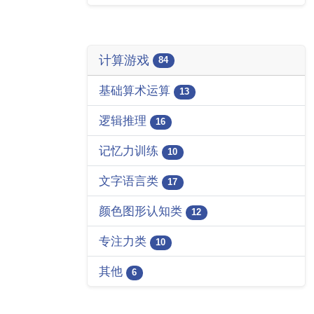
计算游戏
84
基础算术运算
13
逻辑推理
16
记忆力训练
10
文字语言类
17
颜色图形认知类
12
专注力类
10
其他
6