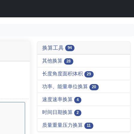
换算工具
94
其他换算
28
长度角度面积体积
29
功率、能量单位换算
20
速度速率换算
4
时间日期换算
2
质量重量压力换算
11